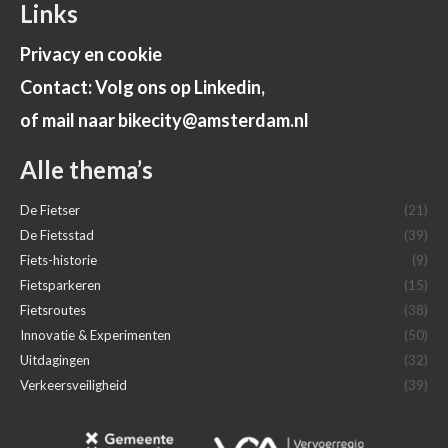
Links
Privacy en cookie
Contact: Volg ons op Linkedin,
of mail naar bikecity@amsterdam.nl
Alle thema’s
De Fietser
(21)
De Fietsstad
(39)
Fiets-historie
(9)
Fietsparkeren
(15)
Fietsroutes
(38)
Innovatie & Experimenten
(50)
Uitdagingen
(32)
Verkeersveiligheid
(39)