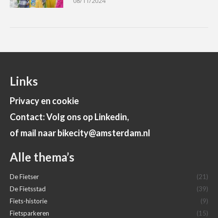
08/11/2024
Links
Privacy en cookie
Contact: Volg ons op Linkedin,
of mail naar bikecity@amsterdam.nl
Alle thema’s
De Fietser
(21)
De Fietsstad
(39)
Fiets-historie
(9)
Fietsparkeren
(15)