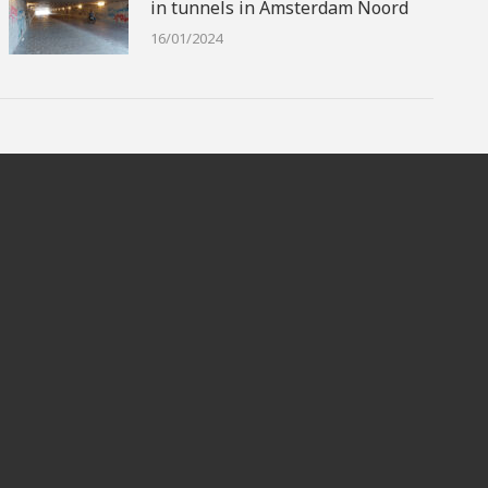
in tunnels in Amsterdam Noord
16/01/2024