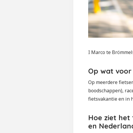
I Marco te Brömmels
Op wat voor fi
Op meerdere fietsen.
boodschappen), racef
fietsvakantie en in 
Hoe ziet het
en Nederlan