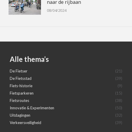
naar de rijbaan
08/04/2024
Alle thema’s
De Fietser
(21)
De Fietsstad
(39)
Fiets-historie
(9)
Fietsparkeren
(15)
Fietsroutes
(38)
Innovatie & Experimenten
(50)
Uitdagingen
(32)
Verkeersveiligheid
(39)