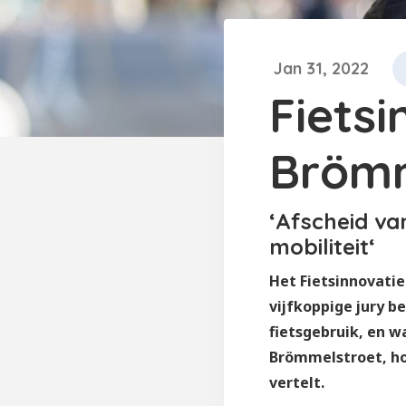
Jan 31, 2022
Fiets
Brömm
‘Afscheid va
mobiliteit‘
Het Fietsinnovatie
vijfkoppige jury b
fietsgebruik, en w
Brömmelstroet, ho
vertelt.