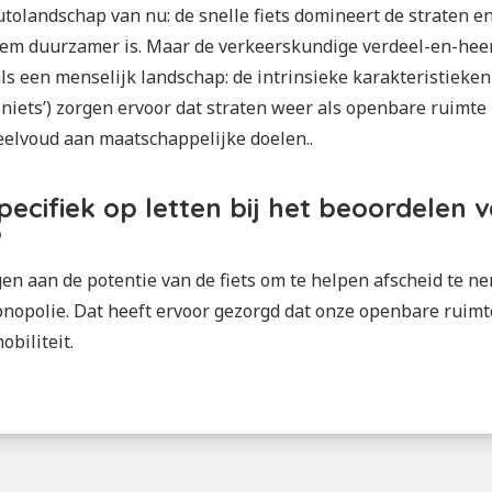
utolandschap van nu: de snelle fiets domineert de straten en
eem duurzamer is. Maar de verkeerskundige verdeel-en-heer
s een menselijk landschap: de intrinsieke karakteristieken v
jna niets’) zorgen ervoor dat straten weer als openbare ruim
eelvoud aan maatschappelijke doelen..
specifiek op letten bij het beoordelen 
?
gen aan de potentie van de fiets om te helpen afscheid te n
opolie. Dat heeft ervoor gezorgd dat onze openbare ruimte
biliteit.