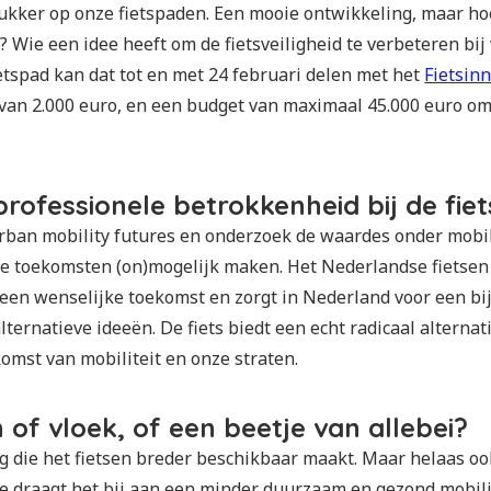
ukker op onze fietspaden. Een mooie ontwikkeling, maar hoe
ft? Wie een idee heeft om de fietsveiligheid te verbeteren bij
etspad kan dat tot en met 24 februari delen met het
Fietsin
van 2.000 euro, en een budget van maximaal 45.000 euro o
professionele betrokkenheid bij de fiet
rban mobility futures en onderzoek de waardes onder mobil
de toekomsten (on)mogelijk maken. Het Nederlandse fietsen 
een wenselijke toekomst en zorgt in Nederland voor een bi
ternatieve ideeën. De fiets biedt een echt radicaal alternat
omst van mobiliteit en onze straten.
 of vloek, of een beetje van allebei?
g die het fietsen breder beschikbaar maakt. Maar helaas ook
e draagt het bij aan een minder duurzaam en gezond mobil