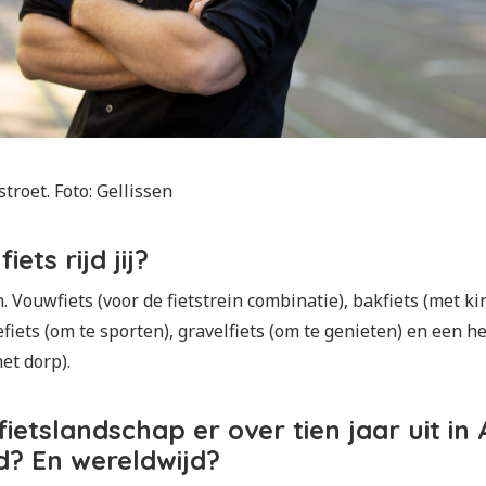
troet. Foto: Gellissen
ets rijd jij?
 Vouwfiets (voor de fietstrein combinatie), bakfiets (met k
iets (om te sporten), gravelfiets (om te genieten) en een he
het dorp).
 fietslandschap er over tien jaar uit 
d? En wereldwijd?