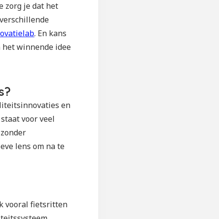
 zorg je dat het
 verschillende
novatielab
. En kans
m het winnende idee
s?
iteitsinnovaties en
staat voor veel
jzonder
ieve lens om na te
 vooral fietsritten
iteitssysteem