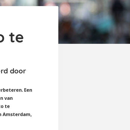
o te
erd door
erbeteren. Een
en van
co te
an Amsterdam,