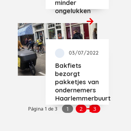
minder
ongelukken
03/07/2022
Bakfiets
bezorgt
pakketjes van
ondernemers
Haarlemmerbuurt
1
2
3
Página 1 de 3