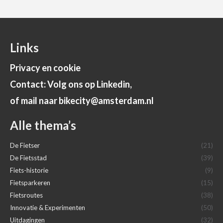
Links
Privacy en cookie
Contact: Volg ons op Linkedin,
of mail naar bikecity@amsterdam.nl
Alle thema’s
De Fietser
(21)
De Fietsstad
(39)
Fiets-historie
(9)
Fietsparkeren
(15)
Fietsroutes
(38)
Innovatie & Experimenten
(50)
Uitdagingen
(32)