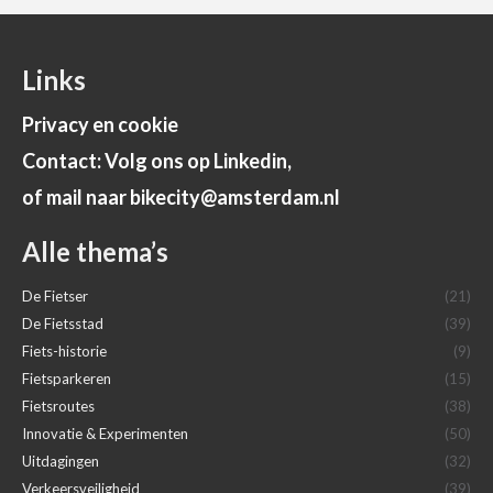
Links
Privacy en cookie
Contact: Volg ons op Linkedin,
of mail naar bikecity@amsterdam.nl
Alle thema’s
De Fietser
(21)
De Fietsstad
(39)
Fiets-historie
(9)
Fietsparkeren
(15)
Fietsroutes
(38)
Innovatie & Experimenten
(50)
Uitdagingen
(32)
Verkeersveiligheid
(39)