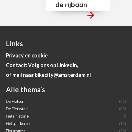
de rijbaan
Links
Privacy en cookie
Contact: Volg ons op Linkedin,
of mail naar bikecity@amsterdam.nl
Alle thema’s
De Fietser
(21)
De Fietsstad
(39)
Fiets-historie
(9)
Fietsparkeren
(15)
Fietsroutes
(38)