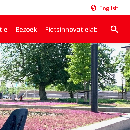
English
tie
Bezoek
Fietsinnovatielab
Zoeken: