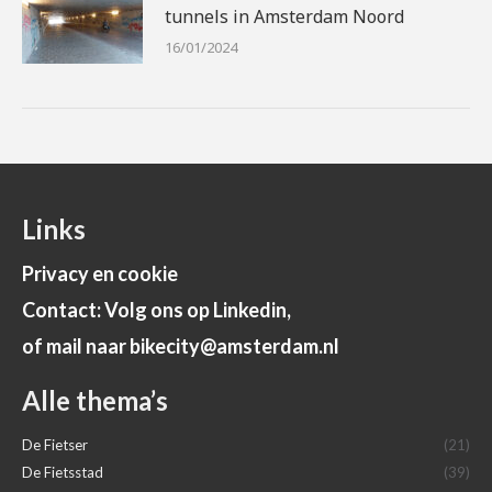
tunnels in Amsterdam Noord
16/01/2024
Links
Privacy en cookie
Contact: Volg ons op Linkedin,
of mail naar bikecity@amsterdam.nl
Alle thema’s
De Fietser
(21)
De Fietsstad
(39)