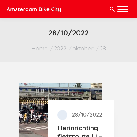
Zoeken:
28/10/2022
Je bent hier:
Home
2022
oktober
28
28/10/2022
Herinrichting
fietsroute IJ –