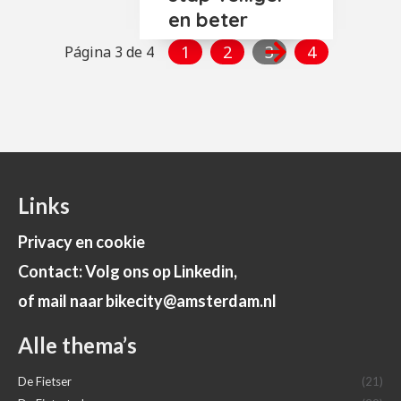
en beter
1
2
3
4
Página 3 de 4
Links
Privacy en cookie
Contact: Volg ons op Linkedin,
of mail naar bikecity@amsterdam.nl
Alle thema’s
De Fietser
(21)