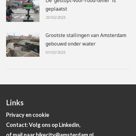
De ‘gestopt-voor-rood-teller’ is
geplaatst
23/02/2023
Grootste stallingen van Amsterdam
gebouwd onder water
01/02/2023
Links
Privacy en cookie
Contact: Volg ons op Linkedin,
of mail naar bikecity@amsterdam.nl