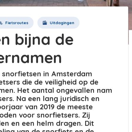
Fietsroutes
Uitdagingen
n bijna de
vernamen
l snorfietsen in Amsterdam
etsers die de veiligheid op de
omen. Het aantal ongevallen nam
ers. Na een lang juridisch en
voorjaar van 2019 de meeste
den voor snorfietsers. Zij
den en een helm dragen. Dit
eling van de snorfiets en de