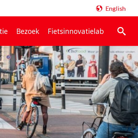
English
tie
Bezoek
Fietsinnovatielab
Zoeken: