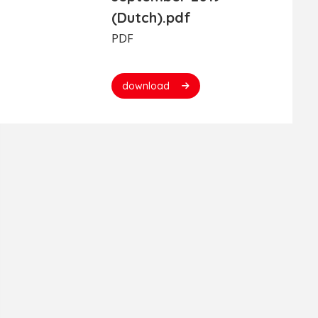
(Dutch).pdf
PDF
download